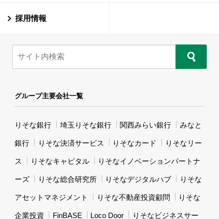
採用情報
グループ主要会社一覧
りそな銀行
埼玉りそな銀行
関西みらい銀行
みなと
銀行
りそな決済サービス
りそなカード
りそなリー
ス
りそなキャピタル
りそなイノベーションパートナ
ーズ
りそな総合研究所
りそなデジタルハブ
りそな
アセットマネジメント
りそな不動産投資顧問
りそな
企業投資
FinBASE
Loco Door
りそなビジネスサー