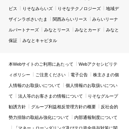
ビス
りそなみらいズ
りそなテクノロジーズ
地域デ
ザインラボさいたま
関西みらいリース
みらいリーナ
ルパートナーズ
みなとリース
みなとカード
みなと
保証
みなとキャピタル
本Webサイトのご利用にあたって
Webアクセシビリテ
ィポリシー
ご注意ください
電子公告
株主さまの個
人情報のお取扱いについて
個人情報のお取扱いについ
て
法人等のお客さまの情報について
りそなグループ
勧誘方針
グループ利益相反管理方針の概要
反社会的
勢力排除の取組み強化について
内部通報制度について
「マネー・ローンダリング及びテロ資金供与対策に関