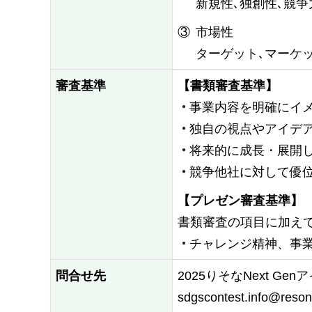
新規性､独創性､競
③
市場性
ターゲット､マーケ
審査基準
【書類審査基準】
事業内容を明確にイ
独自の視点やアイデ
将来的に成長・展開
競争他社に対して優
【プレゼン審査基準】
書類審査の項目に加え
チャレンジ精神、事
問合せ先
2025りそなNext G
sdgscontest.info@reson