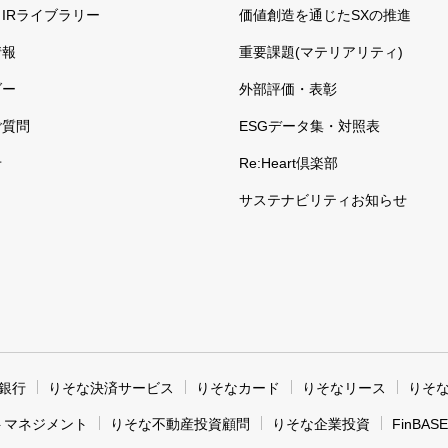
IRライブラリー
価値創造を通じたSXの推進
情報
重要課題(マテリアリティ)
ダー
外部評価・表彰
ご質問
ESGデータ集・対照表
せ
Re:Heart倶楽部
サステナビリティお知らせ
銀行
りそな決済サービス
りそなカード
りそなリース
りそ
トマネジメント
りそな不動産投資顧問
りそな企業投資
FinBASE