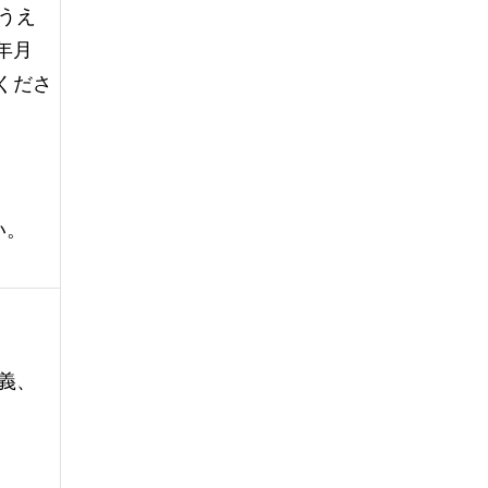
のうえ
年月
くださ
い。
義、