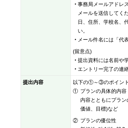
事務局メールアドレス(sdg
メールを送信してく
日、住所、学校名、
い。
メール件名には「代
(留意点)
提出資料には名前や
エントリー完了の連
提出内容
以下の①～③のポイン
①
プランの具体的内容
内容とともにプランの
価値、目標)など
②
プランの優位性