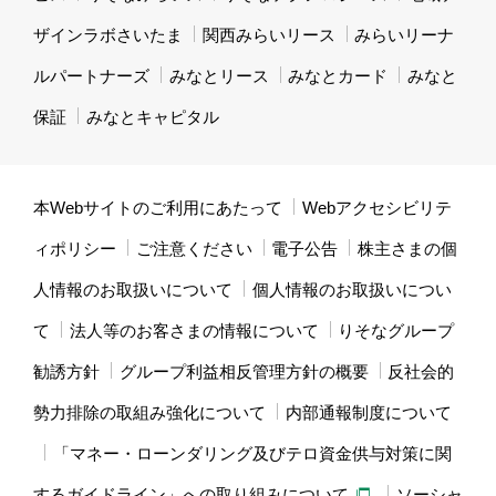
ザインラボさいたま
関西みらいリース
みらいリーナ
ルパートナーズ
みなとリース
みなとカード
みなと
保証
みなとキャピタル
本Webサイトのご利用にあたって
Webアクセシビリテ
ィポリシー
ご注意ください
電子公告
株主さまの個
人情報のお取扱いについて
個人情報のお取扱いについ
て
法人等のお客さまの情報について
りそなグループ
勧誘方針
グループ利益相反管理方針の概要
反社会的
勢力排除の取組み強化について
内部通報制度について
「マネー・ローンダリング及びテロ資金供与対策に関
するガイドライン」への取り組みについて
ソーシャ