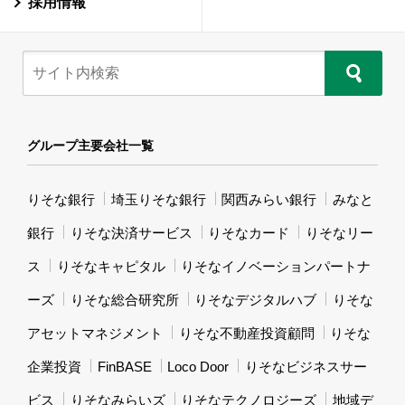
採用情報
グループ主要会社一覧
りそな銀行
埼玉りそな銀行
関西みらい銀行
みなと
銀行
りそな決済サービス
りそなカード
りそなリー
ス
りそなキャピタル
りそなイノベーションパートナ
ーズ
りそな総合研究所
りそなデジタルハブ
りそな
アセットマネジメント
りそな不動産投資顧問
りそな
企業投資
FinBASE
Loco Door
りそなビジネスサー
ビス
りそなみらいズ
りそなテクノロジーズ
地域デ