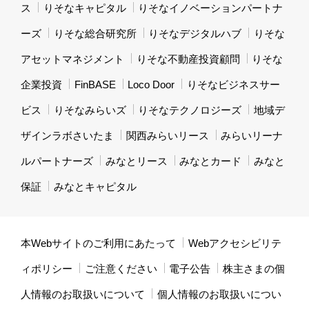
ス
りそなキャピタル
りそなイノベーションパートナ
ーズ
りそな総合研究所
りそなデジタルハブ
りそな
アセットマネジメント
りそな不動産投資顧問
りそな
企業投資
FinBASE
Loco Door
りそなビジネスサー
ビス
りそなみらいズ
りそなテクノロジーズ
地域デ
ザインラボさいたま
関西みらいリース
みらいリーナ
ルパートナーズ
みなとリース
みなとカード
みなと
保証
みなとキャピタル
本Webサイトのご利用にあたって
Webアクセシビリテ
ィポリシー
ご注意ください
電子公告
株主さまの個
人情報のお取扱いについて
個人情報のお取扱いについ