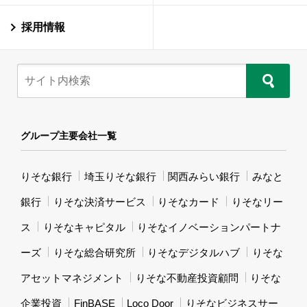
採用情報
グループ主要会社一覧
りそな銀行
埼玉りそな銀行
関西みらい銀行
みなと
銀行
りそな決済サービス
りそなカード
りそなリー
ス
りそなキャピタル
りそなイノベーションパートナ
ーズ
りそな総合研究所
りそなデジタルハブ
りそな
アセットマネジメント
りそな不動産投資顧問
りそな
企業投資
FinBASE
Loco Door
りそなビジネスサー