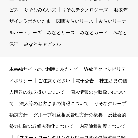
ビス
りそなみらいズ
りそなテクノロジーズ
地域デ
ザインラボさいたま
関西みらいリース
みらいリーナ
ルパートナーズ
みなとリース
みなとカード
みなと
保証
みなとキャピタル
本Webサイトのご利用にあたって
Webアクセシビリテ
ィポリシー
ご注意ください
電子公告
株主さまの個
人情報のお取扱いについて
個人情報のお取扱いについ
て
法人等のお客さまの情報について
りそなグループ
勧誘方針
グループ利益相反管理方針の概要
反社会的
勢力排除の取組み強化について
内部通報制度について
「マネー・ローンダリング及びテロ資金供与対策に関