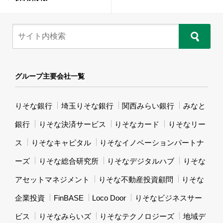
グループ主要会社一覧
りそな銀行
埼玉りそな銀行
関西みらい銀行
みなと
銀行
りそな決済サービス
りそなカード
りそなリー
ス
りそなキャピタル
りそなイノベーションパートナ
ーズ
りそな総合研究所
りそなデジタルハブ
りそな
アセットマネジメント
りそな不動産投資顧問
りそな
企業投資
FinBASE
Loco Door
りそなビジネスサー
ビス
りそなみらいズ
りそなテクノロジーズ
地域デ