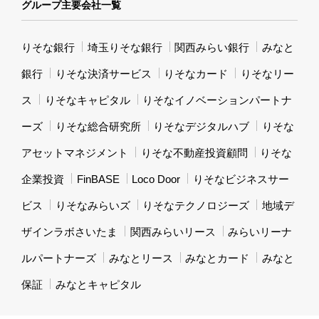
グループ主要会社一覧
りそな銀行
埼玉りそな銀行
関西みらい銀行
みなと
銀行
りそな決済サービス
りそなカード
りそなリー
ス
りそなキャピタル
りそなイノベーションパートナ
ーズ
りそな総合研究所
りそなデジタルハブ
りそな
アセットマネジメント
りそな不動産投資顧問
りそな
企業投資
FinBASE
Loco Door
りそなビジネスサー
ビス
りそなみらいズ
りそなテクノロジーズ
地域デ
ザインラボさいたま
関西みらいリース
みらいリーナ
ルパートナーズ
みなとリース
みなとカード
みなと
保証
みなとキャピタル