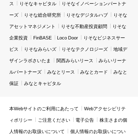
ス
りそなキャピタル
りそなイノベーションパートナ
ーズ
りそな総合研究所
りそなデジタルハブ
りそな
アセットマネジメント
りそな不動産投資顧問
りそな
企業投資
FinBASE
Loco Door
りそなビジネスサー
ビス
りそなみらいズ
りそなテクノロジーズ
地域デ
ザインラボさいたま
関西みらいリース
みらいリーナ
ルパートナーズ
みなとリース
みなとカード
みなと
保証
みなとキャピタル
本Webサイトのご利用にあたって
Webアクセシビリテ
ィポリシー
ご注意ください
電子公告
株主さまの個
人情報のお取扱いについて
個人情報のお取扱いについ