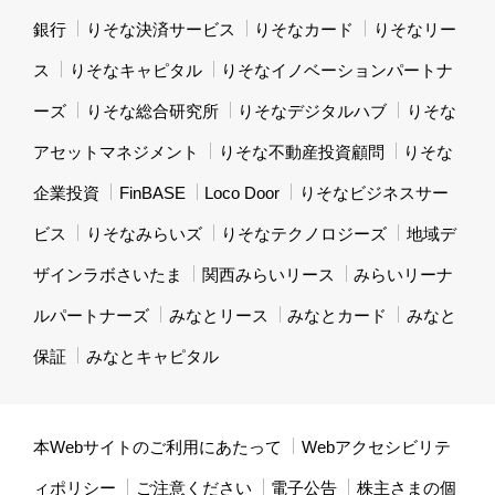
銀行
りそな決済サービス
りそなカード
りそなリー
ス
りそなキャピタル
りそなイノベーションパートナ
ーズ
りそな総合研究所
りそなデジタルハブ
りそな
アセットマネジメント
りそな不動産投資顧問
りそな
企業投資
FinBASE
Loco Door
りそなビジネスサー
ビス
りそなみらいズ
りそなテクノロジーズ
地域デ
ザインラボさいたま
関西みらいリース
みらいリーナ
ルパートナーズ
みなとリース
みなとカード
みなと
保証
みなとキャピタル
本Webサイトのご利用にあたって
Webアクセシビリテ
ィポリシー
ご注意ください
電子公告
株主さまの個