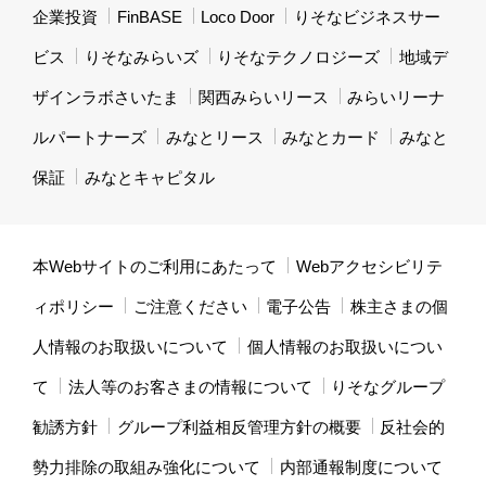
企業投資
FinBASE
Loco Door
りそなビジネスサー
ビス
りそなみらいズ
りそなテクノロジーズ
地域デ
ザインラボさいたま
関西みらいリース
みらいリーナ
ルパートナーズ
みなとリース
みなとカード
みなと
保証
みなとキャピタル
本Webサイトのご利用にあたって
Webアクセシビリテ
ィポリシー
ご注意ください
電子公告
株主さまの個
人情報のお取扱いについて
個人情報のお取扱いについ
て
法人等のお客さまの情報について
りそなグループ
勧誘方針
グループ利益相反管理方針の概要
反社会的
勢力排除の取組み強化について
内部通報制度について