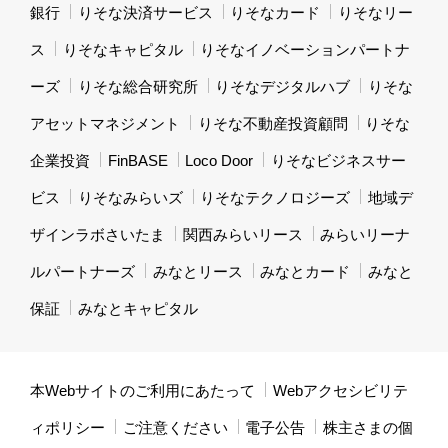
銀行
りそな決済サービス
りそなカード
りそなリー
ス
りそなキャピタル
りそなイノベーションパートナ
ーズ
りそな総合研究所
りそなデジタルハブ
りそな
アセットマネジメント
りそな不動産投資顧問
りそな
企業投資
FinBASE
Loco Door
りそなビジネスサー
ビス
りそなみらいズ
りそなテクノロジーズ
地域デ
ザインラボさいたま
関西みらいリース
みらいリーナ
ルパートナーズ
みなとリース
みなとカード
みなと
保証
みなとキャピタル
本Webサイトのご利用にあたって
Webアクセシビリテ
ィポリシー
ご注意ください
電子公告
株主さまの個