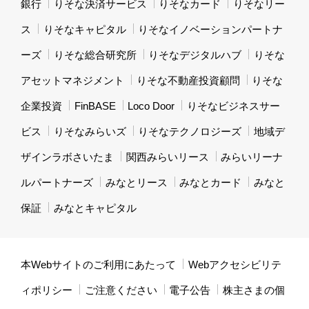
銀行
りそな決済サービス
りそなカード
りそなリー
ス
りそなキャピタル
りそなイノベーションパートナ
ーズ
りそな総合研究所
りそなデジタルハブ
りそな
アセットマネジメント
りそな不動産投資顧問
りそな
企業投資
FinBASE
Loco Door
りそなビジネスサー
ビス
りそなみらいズ
りそなテクノロジーズ
地域デ
ザインラボさいたま
関西みらいリース
みらいリーナ
ルパートナーズ
みなとリース
みなとカード
みなと
保証
みなとキャピタル
本Webサイトのご利用にあたって
Webアクセシビリテ
ィポリシー
ご注意ください
電子公告
株主さまの個