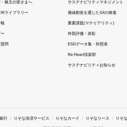
家・株主の皆さまへ
サステナビリティマネジメント
IRライブラリー
価値創造を通じたSXの推進
情報
重要課題(マテリアリティ)
ダー
外部評価・表彰
ご質問
ESGデータ集・対照表
せ
Re:Heart倶楽部
サステナビリティお知らせ
銀行
りそな決済サービス
りそなカード
りそなリース
りそ