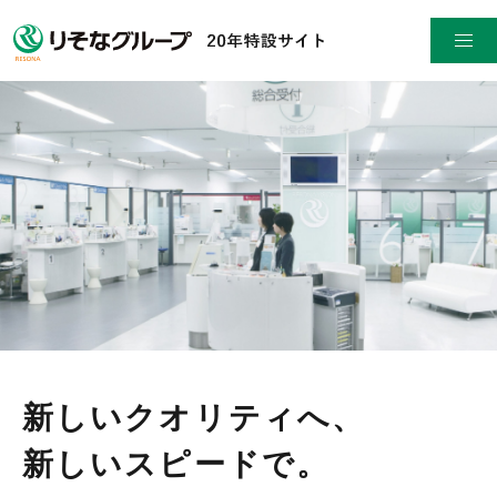
ごあいさつ
りそなグループ20年史年表
りそなの原点 / DNAストーリー
写真で振り返る「りそなの20年」
新しいクオリティへ、
デジタル版社史
新しいスピードで。