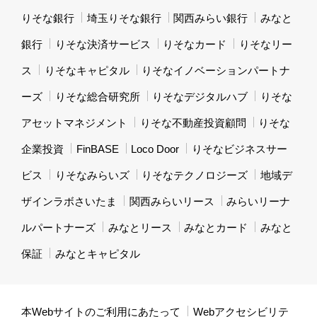
りそな銀行
埼玉りそな銀行
関西みらい銀行
みなと
銀行
りそな決済サービス
りそなカード
りそなリー
ス
りそなキャピタル
りそなイノベーションパートナ
ーズ
りそな総合研究所
りそなデジタルハブ
りそな
アセットマネジメント
りそな不動産投資顧問
りそな
企業投資
FinBASE
Loco Door
りそなビジネスサー
ビス
りそなみらいズ
りそなテクノロジーズ
地域デ
ザインラボさいたま
関西みらいリース
みらいリーナ
ルパートナーズ
みなとリース
みなとカード
みなと
保証
みなとキャピタル
本Webサイトのご利用にあたって
Webアクセシビリテ