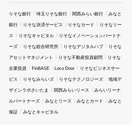
りそな銀行
埼玉りそな銀行
関西みらい銀行
みなと
銀行
りそな決済サービス
りそなカード
りそなリー
ス
りそなキャピタル
りそなイノベーションパートナ
ーズ
りそな総合研究所
りそなデジタルハブ
りそな
アセットマネジメント
りそな不動産投資顧問
りそな
企業投資
FinBASE
Loco Door
りそなビジネスサー
ビス
りそなみらいズ
りそなテクノロジーズ
地域デ
ザインラボさいたま
関西みらいリース
みらいリーナ
ルパートナーズ
みなとリース
みなとカード
みなと
保証
みなとキャピタル