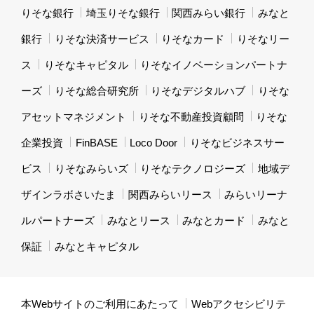
りそな銀行
埼玉りそな銀行
関西みらい銀行
みなと
銀行
りそな決済サービス
りそなカード
りそなリー
ス
りそなキャピタル
りそなイノベーションパートナ
ーズ
りそな総合研究所
りそなデジタルハブ
りそな
アセットマネジメント
りそな不動産投資顧問
りそな
企業投資
FinBASE
Loco Door
りそなビジネスサー
ビス
りそなみらいズ
りそなテクノロジーズ
地域デ
ザインラボさいたま
関西みらいリース
みらいリーナ
ルパートナーズ
みなとリース
みなとカード
みなと
保証
みなとキャピタル
本Webサイトのご利用にあたって
Webアクセシビリテ