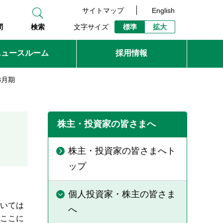
サイトマップ
English
文字サイズ
標準
拡大
問
検索
ニュースルーム
採用情報
3月期
株主・投資家の皆さまへ
株主・投資家の皆さまへト
ップ
個人投資家・株主の皆さま
いては
へ
、ここに