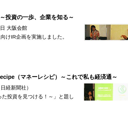
cipe ～投資の一歩、企業を知る～
0日 大阪会館
向けIR企画を実施しました。
y Recipe（マネーレシピ）～これで私も経済通～
 日経新聞社）
った投資を見つける！～」と題し