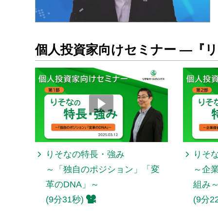
個人投資家向けセミナー ―『リ
りそなの特長・強み
りそ
～「独自のポジション」「変
～企
革のDNA」～
組み
(9分31秒)
(9分2