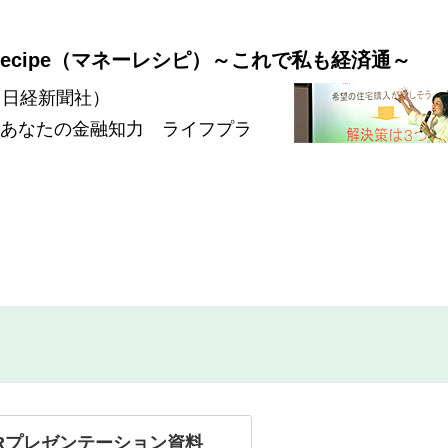
y Recipe（マネーレシピ）～これで私も経済通～
 日経新聞社）
zでCheck!あなたの金融知力 ライフプラ
。
IRプレゼンテーション資料