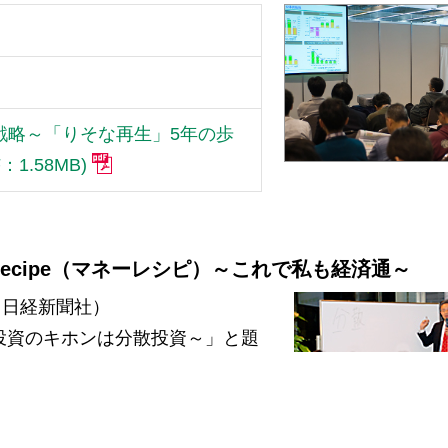
戦略～「りそな再生」5年の歩
1.58MB)
y Recipe（マネーレシピ）～これで私も経済通～
 日経新聞社）
投資のキホンは分散投資～」と題