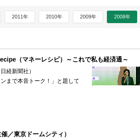
2011年
2010年
2009年
2008年
y Recipe（マネーレシピ）～これで私も経済通～
 日経新聞社）
インまで本音トーク！」と題して
所主催／東京ドームシティ）